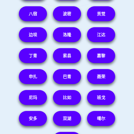
八宿
波密
贡觉
边坝
洛隆
江达
丁青
索县
嘉黎
申扎
巴青
聂荣
尼玛
比如
班戈
安多
双湖
噶尔