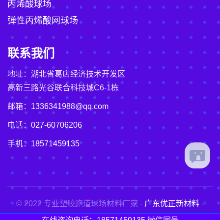
丙烯酸球场
弹性丙烯酸网球场
联系我们
地址：湖北省葛店经济技术开发区
高新三路光谷联合科技城C6-1栋
邮箱：
1336341988@qq.com
电话：
027-60706206
手机：
18571459135
© 2022 专业塑胶跑道球场材料厂家 -
广东优正新材料
-
粤ICP备2021017366号-3