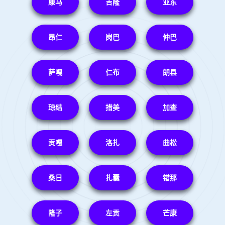
康马
吉隆
亚东
昂仁
岗巴
仲巴
萨嘎
仁布
朗县
琼结
措美
加查
贡嘎
洛扎
曲松
桑日
扎囊
错那
隆子
左贡
芒康