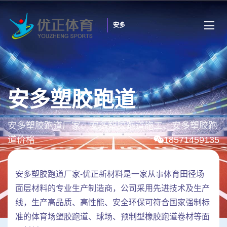
安多
安多塑胶跑道
安多塑胶跑道厂家、安多塑胶跑道施工、安多塑胶跑
道价格
18571459135
安多塑胶跑道厂家-优正新材料是一家从事体育田径场
面层材料的专业生产制造商，公司采用先进技术及生产
线，生产高品质、高性能、安全环保可符合国家强制标
准的体育场塑胶跑道、球场、预制型橡胶跑道卷材等面